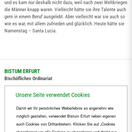
und es kam nur deshalb nicht dazu, weil nach zwei Weltkriegen
die Männer knapp waren. Vielleicht hätte sie ihre Talente auch
gern in einem Beruf ausgelebt. Aber vielleicht war sie auch so
wie es war, mit allem zufrieden und glücklich. Heute hätte sie
Namenstag – Santa Lucia.
BISTUM ERFURT
Bischöfliches Ordinariat
Herrmannsplatz 9, 99084 Erfurt
Unsere Seite verwendet Cookies
Telefon
+49 361 6572-0
Damit wir Ihr persönliches Weberlebnis so angenehm wie
Fax
+49 361 6572-444
möglich gestalten, verwendet Bistum Erfurt neben eigenen
E-Mail
ordinariat
@
Bistum-Erfurt.de
auch Cookies von Drittanbietern. Klicken Sie auf „Cookies
akzeptieren“ um alle Cookies zu akzeptieren und direkt zur