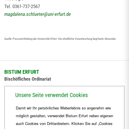
Tel. 0361-737-2567
magdalena.schlueter
@
uni-erfurt.de
Quelle: Pressemitteilung der Universität Erfurt. Die inhaltliche Verantwortung liegt beim Absender.
BISTUM ERFURT
Bischöfliches Ordinariat
Herrmannsplatz 9, 99084 Erfurt
Unsere Seite verwendet Cookies
Telefon
+49 361 6572-0
Damit wir Ihr persönliches Weberlebnis so angenehm wie
Fax
+49 361 6572-444
möglich gestalten, verwendet Bistum Erfurt neben eigenen
E-Mail
ordinariat
@
Bistum-Erfurt.de
auch Cookies von Drittanbietern. Klicken Sie auf „Cookies