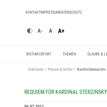
KONTAKT
IMPRESSUM
DATENSCHUTZ
A+
A-
A
BISTUM ERFURT
THEMEN
GLAUBE & L
Startseite
Presse & Archiv
Nachrichtenarchiv
REQUIEM FÜR KARDINAL STERZINSKY
06.07.2011