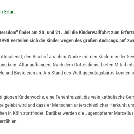
m Erfurt
tersdom" findet am 20. und 21. Juli die Kinderwallfahrt zum Erfu
1998 verteilen sich die Kinder wegen des großen Andrangs auf zw
tesdienst, den Bischof Joachim Wanke mit den Kindern in der Severi
ung beim Altar aufhängen. Nach dem Gottesdienst bieten Mitarbeite
le und Basteleien an. Am Stand des Weltjugendtagsbüros können sic
eligiösen Kinderwoche, eine Ferienfreizeit, die viele katholische 
aube gelebt wird und dass er Menschen unterschiedlicher Herkunft u
hen in Köln stattfindet. Darüber werden die Jugendpfarrer Marcell
erzählen.