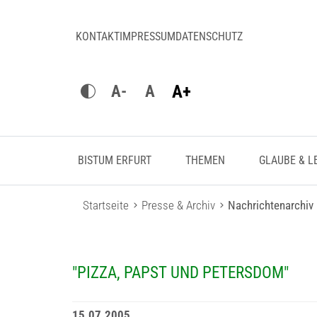
KONTAKT
IMPRESSUM
DATENSCHUTZ
A+
A-
A
BISTUM ERFURT
THEMEN
GLAUBE & L
Startseite
Presse & Archiv
Nachrichtenarchiv
"PIZZA, PAPST UND PETERSDOM"
15.07.2005