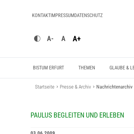
KONTAKT
IMPRESSUM
DATENSCHUTZ
A+
A-
A
BISTUM ERFURT
THEMEN
GLAUBE & L
Startseite
Presse & Archiv
Nachrichtenarchiv
PAULUS BEGLEITEN UND ERLEBEN
03.06.2009