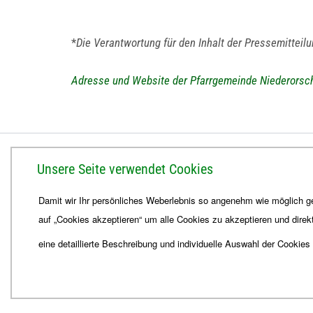
*
Die Verantwortung für den Inhalt der Pressemitteil
Adresse und Website der Pfarrgemeinde Niederorsc
BISTUM ERFURT
Unsere Seite verwendet Cookies
Bischöfliches Ordinariat
Damit wir Ihr persönliches Weberlebnis so angenehm wie möglich ge
Herrmannsplatz 9, 99084 Erfurt
auf „Cookies akzeptieren“ um alle Cookies zu akzeptieren und direk
Telefon
+49 361 6572-0
Fax
+49 361 6572-444
eine detaillierte Beschreibung und individuelle Auswahl der Cookies
E-Mail
ordinariat
@
Bistum-Erfurt.de
© 2026
Webdesign für Jena von der DATA HORIZON Digitalagentur