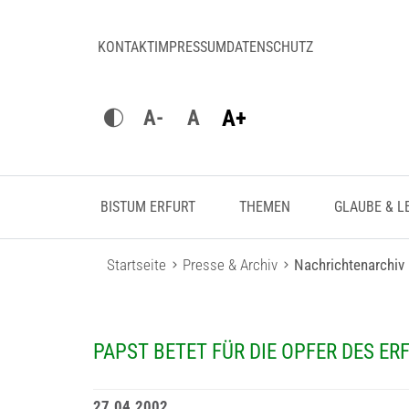
KONTAKT
IMPRESSUM
DATENSCHUTZ
A+
A-
A
BISTUM ERFURT
THEMEN
GLAUBE & L
Startseite
Presse & Archiv
Nachrichtenarchiv
PAPST BETET FÜR DIE OPFER DES E
27.04.2002