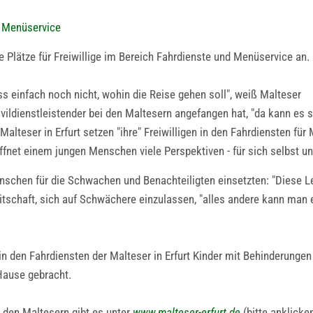
d Menüservice
re Plätze für Freiwillige im Bereich Fahrdienste und Menüservice an.
s einfach noch nicht, wohin die Reise gehen soll", weiß Malteser
vildienstleistender bei den Maltesern angefangen hat, "da kann es 
 Malteser in Erfurt setzen "ihre" Freiwilligen in den Fahrdiensten f
fnet einem jungen Menschen viele Perspektiven - für sich selbst un
schen für die Schwachen und Benachteiligten einsetzten: "Diese Leb
reitschaft, sich auf Schwächere einzulassen, "alles andere kann man
 den Fahrdiensten der Malteser in Erfurt Kinder mit Behinderungen 
Hause gebracht.
i den Maltesern gibt es unter
www.malteser-erfurt.de
(bitte anklicke