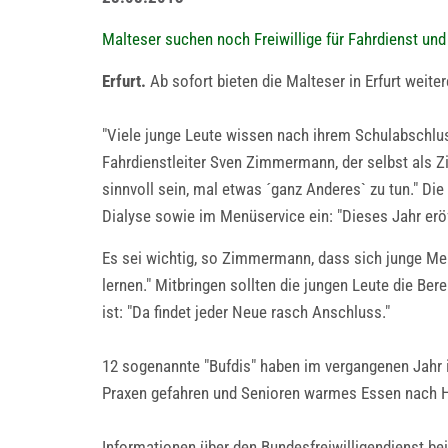
Malteser suchen noch Freiwillige für Fahrdienst un
Erfurt.
Ab sofort bieten die Malteser in Erfurt weite
"Viele junge Leute wissen nach ihrem Schulabschlus
Fahrdienstleiter Sven Zimmermann, der selbst als Zi
sinnvoll sein, mal etwas ´ganz Anderes` zu tun." Die
Dialyse sowie im Menüservice ein: "Dieses Jahr eröf
Es sei wichtig, so Zimmermann, dass sich junge Men
lernen." Mitbringen sollten die jungen Leute die Be
ist: "Da findet jeder Neue rasch Anschluss."
12 sogenannte "Bufdis" haben im vergangenen Jahr in
Praxen gefahren und Senioren warmes Essen nach 
Informationen über den Bundesfreiwilligendienst be