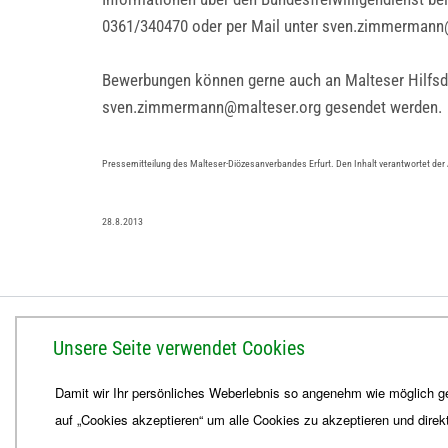
0361/340470 oder per Mail unter sven.zimmermann
Bewerbungen können gerne auch an Malteser Hilfsdi
sven.zimmermann@malteser.org gesendet werden.
Pressemitteilung des Malteser-Diözesanverbandes Erfurt. Den Inhalt verantwortet der
28.8.2013
BISTUM ERFURT
Unsere Seite verwendet Cookies
Bischöfliches Ordinariat
Damit wir Ihr persönliches Weberlebnis so angenehm wie möglich ge
Herrmannsplatz 9, 99084 Erfurt
auf „Cookies akzeptieren“ um alle Cookies zu akzeptieren und direk
Telefon
+49 361 6572-0
Fax
+49 361 6572-444