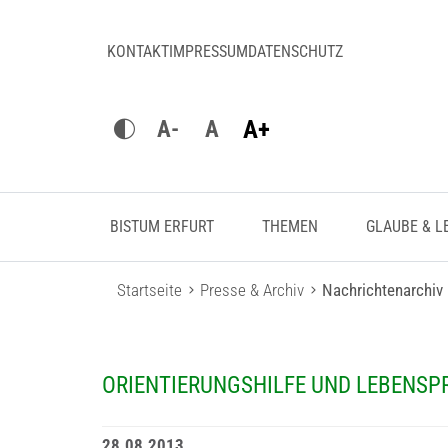
KONTAKT
IMPRESSUM
DATENSCHUTZ
A+
A-
A
BISTUM ERFURT
THEMEN
GLAUBE & L
Startseite
Presse & Archiv
Nachrichtenarchiv
ORIENTIERUNGSHILFE UND LEBENSP
28.08.2013