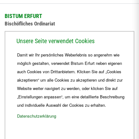
BISTUM ERFURT
Bischöfliches Ordinariat
Herrmannsplatz 9, 99084 Erfurt
Unsere Seite verwendet Cookies
Telefon
+49 361 6572-0
Damit wir Ihr persönliches Weberlebnis so angenehm wie
Fax
+49 361 6572-444
möglich gestalten, verwendet Bistum Erfurt neben eigenen
E-Mail
ordinariat
@
Bistum-Erfurt.de
auch Cookies von Drittanbietern. Klicken Sie auf „Cookies
akzeptieren“ um alle Cookies zu akzeptieren und direkt zur
Website weiter navigiert zu werden, oder klicken Sie auf
„Einstellungen anpassen“, um eine detaillierte Beschreibung
und individuelle Auswahl der Cookies zu erhalten.
Datenschutzerklärung