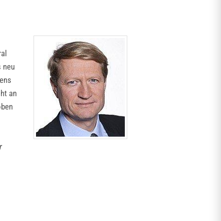
ral
s neu
gens
cht an
oben
r