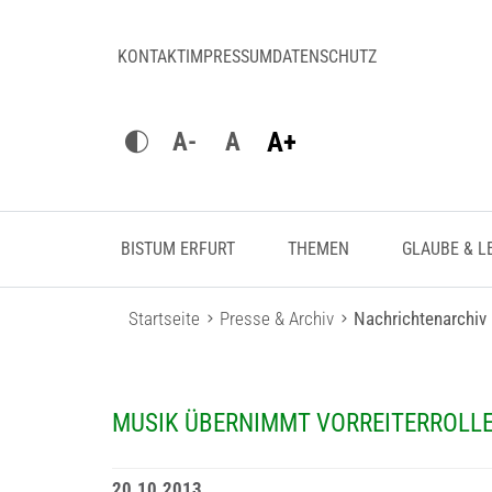
KONTAKT
IMPRESSUM
DATENSCHUTZ
A+
A-
A
BISTUM ERFURT
THEMEN
GLAUBE & L
Startseite
Presse & Archiv
Nachrichtenarchiv
MUSIK ÜBERNIMMT VORREITERROLLE
20.10.2013