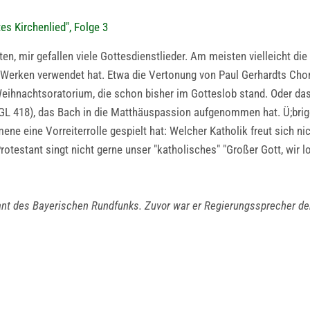
es Kirchenlied", Folge 3
en, mir gefallen viele Gottesdienstlieder. Am meisten vielleicht die
 Werken verwendet hat. Etwa die Vertonung von Paul Gerhardts Cho
 Weihnachtsoratorium, die schon bisher im Gotteslob stand. Oder da
GL 418), das Bach in die Matthäuspassion aufgenommen hat. Ü;bri
ene eine Vorreiterrolle gespielt hat: Welcher Katholik freut sich ni
rotestant singt nicht gerne unser "katholisches" "Großer Gott, wir l
dant des Bayerischen Rundfunks. Zuvor war er Regierungssprecher de