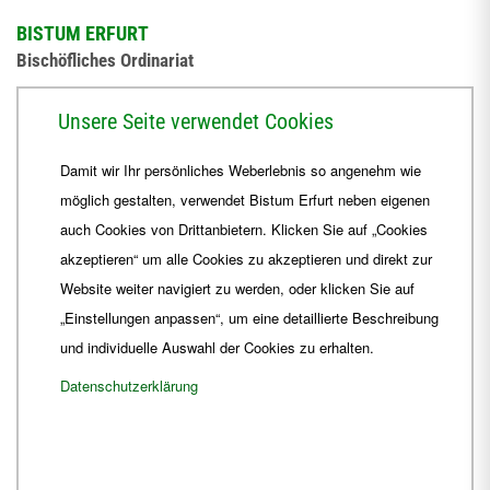
BISTUM ERFURT
Bischöfliches Ordinariat
Herrmannsplatz 9, 99084 Erfurt
Unsere Seite verwendet Cookies
Telefon
+49 361 6572-0
Damit wir Ihr persönliches Weberlebnis so angenehm wie
Fax
+49 361 6572-444
möglich gestalten, verwendet Bistum Erfurt neben eigenen
E-Mail
ordinariat
@
Bistum-Erfurt.de
auch Cookies von Drittanbietern. Klicken Sie auf „Cookies
akzeptieren“ um alle Cookies zu akzeptieren und direkt zur
Website weiter navigiert zu werden, oder klicken Sie auf
„Einstellungen anpassen“, um eine detaillierte Beschreibung
und individuelle Auswahl der Cookies zu erhalten.
Datenschutzerklärung