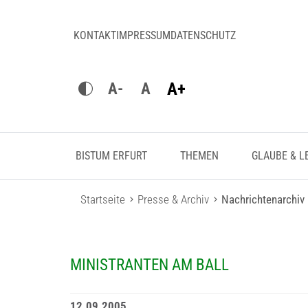
KONTAKT
IMPRESSUM
DATENSCHUTZ
A+
A-
A
BISTUM ERFURT
THEMEN
GLAUBE & L
Startseite
Presse & Archiv
Nachrichtenarchiv
MINISTRANTEN AM BALL
12.09.2005