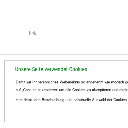
link
BISTUM ERFURT
Unsere Seite verwendet Cookies
Bischöfliches Ordinariat
Damit wir Ihr persönliches Weberlebnis so angenehm wie möglich ge
Herrmannsplatz 9, 99084 Erfurt
auf „Cookies akzeptieren“ um alle Cookies zu akzeptieren und direk
Telefon
+49 361 6572-0
Fax
+49 361 6572-444
eine detaillierte Beschreibung und individuelle Auswahl der Cookies
E-Mail
ordinariat
@
Bistum-Erfurt.de
© 2026
Webdesign für Jena von der DATA HORIZON Digitalagentur