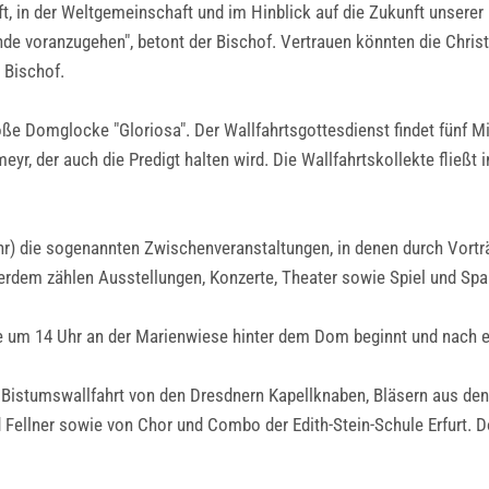
t, in der Weltgemeinschaft und im Hinblick auf die Zukunft unserer E
e voranzugehen", betont der Bischof. Vertrauen könnten die Chris
 Bischof.
oße Domglocke "Gloriosa". Der Wallfahrtsgottesdienst findet fünf M
, der auch die Predigt halten wird. Die Wallfahrtskollekte fließt in 
Uhr) die sogenannten Zwischenveranstaltungen, in denen durch Vor
rdem zählen Ausstellungen, Konzerte, Theater sowie Spiel und Spa
die um 14 Uhr an der Marienwiese hinter dem Dom beginnt und nac
r Bistumswallfahrt von den Dresdnern Kapellknaben, Bläsern aus de
Fellner sowie von Chor und Combo der Edith-Stein-Schule Erfurt. Do