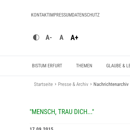
KONTAKT
IMPRESSUM
DATENSCHUTZ
A+
A-
A
BISTUM ERFURT
THEMEN
GLAUBE & L
Startseite
Presse & Archiv
Nachrichtenarchiv
"MENSCH, TRAU DICH..."
17.09.2015