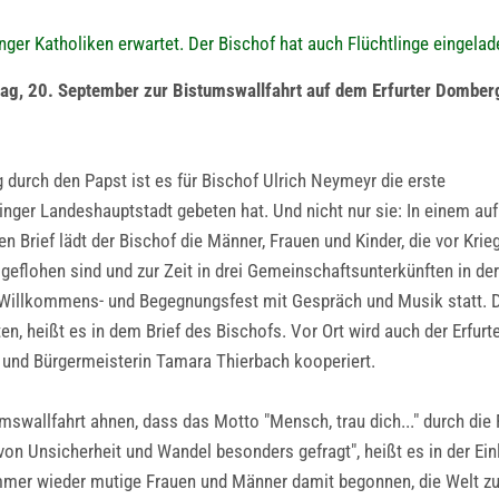
inger Katholiken erwartet. Der Bischof hat auch Flüchtlinge eingelad
tag, 20. September zur Bistumswallfahrt auf dem Erfurter Domber
durch den Papst ist es für Bischof Ulrich Neymeyr die erste
ringer Landeshauptstadt gebeten hat. Und nicht nur sie: In einem auf
n Brief lädt der Bischof die Männer, Frauen und Kinder, die vor Krieg
eflohen sind und zur Zeit in drei Gemeinschaftsunterkünften in der 
n Willkommens- und Begegnungsfest mit Gespräch und Musik statt. D
ten, heißt es in dem Brief des Bischofs. Vor Ort wird auch der Erfurt
m und Bürgermeisterin Tamara Thierbach kooperiert.
swallfahrt ahnen, dass das Motto "Mensch, trau dich..." durch die 
 von Unsicherheit und Wandel besonders gefragt", heißt es in der E
immer wieder mutige Frauen und Männer damit begonnen, die Welt zu 