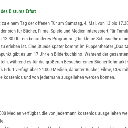
 des Bistums Erfurt
dt zu einem Tag der offenen Tür am Samstag, 4. Mai, von 13 bis 17.3
er sich für Bücher, Filme, Spiele und Medien interessiert.Für Famil
um 13.30 Uhr ein besonderes Programm. „Die kleine Schusselhexe un
 zu erleben ist. Eine Stunde später kommt im Puppentheater „Das t
mpunkt gibt es um 17 Uhr ein Bilderbuchkino. Während der gesamte
teln, während es für die größeren Besucher einen Bücherflohmarkt
 Erfurt verfügt über 24.000 Medien, darunter Bücher, Filme, CDs mi
lle kostenlos und von jedermann ausgeliehen werden können.
4.000 Medien verfügbar, die von jedermann kostenlos ausgeliehen we
le.