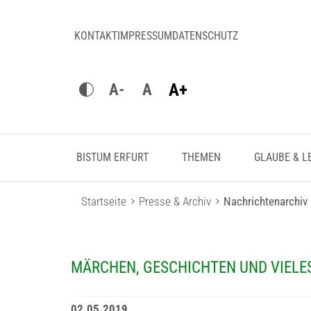
KONTAKT
IMPRESSUM
DATENSCHUTZ
A+
A-
A
BISTUM ERFURT
THEMEN
GLAUBE & L
Startseite
Presse & Archiv
Nachrichtenarchiv
MÄRCHEN, GESCHICHTEN UND VIELE
02.05.2019