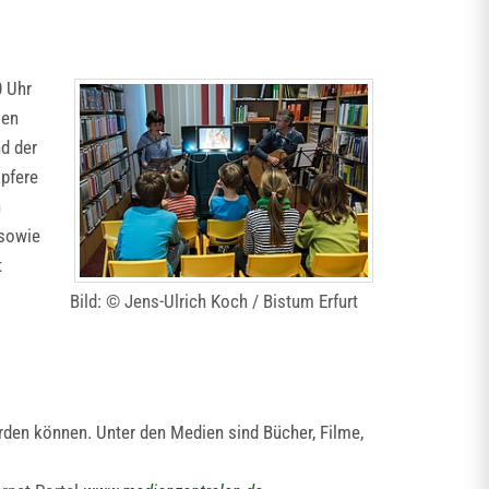
0 Uhr
ien
d der
apfere
n
 sowie
t
Bild: © Jens-Ulrich Koch / Bistum Erfurt
rden können. Unter den Medien sind Bücher, Filme,