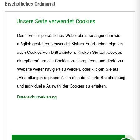
Bischöfliches Ordinariat
Herrmannsplatz 9, 99084 Erfurt
Unsere Seite verwendet Cookies
Telefon
+49 361 6572-0
Damit wir Ihr persönliches Weberlebnis so angenehm wie
Fax
+49 361 6572-444
möglich gestalten, verwendet Bistum Erfurt neben eigenen
E-Mail
ordinariat
@
Bistum-Erfurt.de
auch Cookies von Drittanbietern. Klicken Sie auf „Cookies
akzeptieren“ um alle Cookies zu akzeptieren und direkt zur
Website weiter navigiert zu werden, oder klicken Sie auf
„Einstellungen anpassen“, um eine detaillierte Beschreibung
und individuelle Auswahl der Cookies zu erhalten.
Datenschutzerklärung
Impressum
Barrierefreiheit
Kontakt