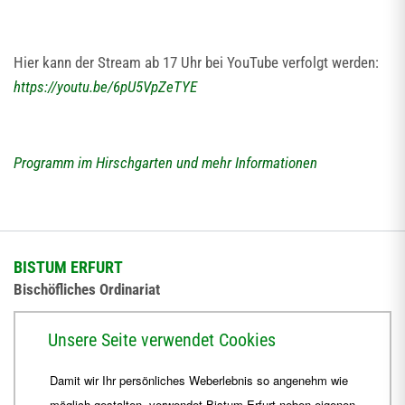
Hier kann der Stream ab 17 Uhr bei YouTube verfolgt werden:
https://youtu.be/6pU5VpZeTYE
Programm im Hirschgarten und mehr Informationen
BISTUM ERFURT
Bischöfliches Ordinariat
Herrmannsplatz 9, 99084 Erfurt
Unsere Seite verwendet Cookies
Telefon
+49 361 6572-0
Damit wir Ihr persönliches Weberlebnis so angenehm wie
Fax
+49 361 6572-444
möglich gestalten, verwendet Bistum Erfurt neben eigenen