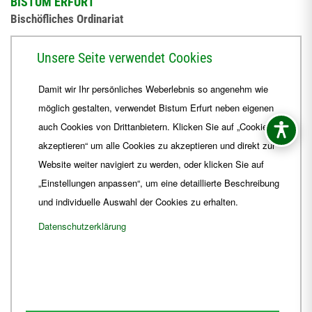
BISTUM ERFURT
Bischöfliches Ordinariat
Herrmannsplatz 9, 99084 Erfurt
Unsere Seite verwendet Cookies
Telefon
+49 361 6572-0
Damit wir Ihr persönliches Weberlebnis so angenehm wie
Fax
+49 361 6572-444
möglich gestalten, verwendet Bistum Erfurt neben eigenen
E-Mail
ordinariat
@
Bistum-Erfurt.de
auch Cookies von Drittanbietern. Klicken Sie auf „Cookies
akzeptieren“ um alle Cookies zu akzeptieren und direkt zur
Website weiter navigiert zu werden, oder klicken Sie auf
„Einstellungen anpassen“, um eine detaillierte Beschreibung
und individuelle Auswahl der Cookies zu erhalten.
Datenschutzerklärung
Impressum
Barrierefreiheit
Kontakt