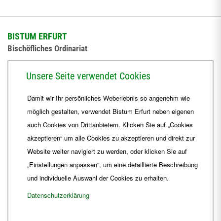
BISTUM ERFURT
Bischöfliches Ordinariat
Herrmannsplatz 9, 99084 Erfurt
Unsere Seite verwendet Cookies
Telefon
+49 361 6572-0
Damit wir Ihr persönliches Weberlebnis so angenehm wie
Fax
+49 361 6572-444
möglich gestalten, verwendet Bistum Erfurt neben eigenen
E-Mail
ordinariat
@
Bistum-Erfurt.de
auch Cookies von Drittanbietern. Klicken Sie auf „Cookies
akzeptieren“ um alle Cookies zu akzeptieren und direkt zur
Website weiter navigiert zu werden, oder klicken Sie auf
„Einstellungen anpassen“, um eine detaillierte Beschreibung
und individuelle Auswahl der Cookies zu erhalten.
Datenschutzerklärung