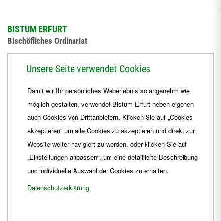
BISTUM ERFURT
Bischöfliches Ordinariat
Herrmannsplatz 9, 99084 Erfurt
Unsere Seite verwendet Cookies
Telefon
+49 361 6572-0
Damit wir Ihr persönliches Weberlebnis so angenehm wie
Fax
+49 361 6572-444
möglich gestalten, verwendet Bistum Erfurt neben eigenen
E-Mail
ordinariat
@
Bistum-Erfurt.de
auch Cookies von Drittanbietern. Klicken Sie auf „Cookies
akzeptieren“ um alle Cookies zu akzeptieren und direkt zur
Website weiter navigiert zu werden, oder klicken Sie auf
„Einstellungen anpassen“, um eine detaillierte Beschreibung
und individuelle Auswahl der Cookies zu erhalten.
Datenschutzerklärung