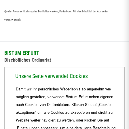
Quelle: Pressemitteilung des Bonifatiuswerkes, Paderborn. Für den Inhalt ist der Absender
verantwortlich.
BISTUM ERFURT
Bischöfliches Ordinariat
Herrmannsplatz 9, 99084 Erfurt
Unsere Seite verwendet Cookies
Telefon
+49 361 6572-0
Damit wir Ihr persönliches Weberlebnis so angenehm wie
Fax
+49 361 6572-444
möglich gestalten, verwendet Bistum Erfurt neben eigenen
E-Mail
ordinariat
@
Bistum-Erfurt.de
auch Cookies von Drittanbietern. Klicken Sie auf „Cookies
akzeptieren“ um alle Cookies zu akzeptieren und direkt zur
Website weiter navigiert zu werden, oder klicken Sie auf
„Einstellungen anpassen“, um eine detaillierte Beschreibung