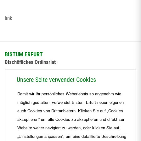
link
BISTUM ERFURT
Bischöfliches Ordinariat
Herrmannsplatz 9, 99084 Erfurt
Unsere Seite verwendet Cookies
Telefon
+49 361 6572-0
Damit wir Ihr persönliches Weberlebnis so angenehm wie
Fax
+49 361 6572-444
möglich gestalten, verwendet Bistum Erfurt neben eigenen
E-Mail
ordinariat
@
Bistum-Erfurt.de
auch Cookies von Drittanbietern. Klicken Sie auf „Cookies
akzeptieren“ um alle Cookies zu akzeptieren und direkt zur
Website weiter navigiert zu werden, oder klicken Sie auf
„Einstellungen anpassen“, um eine detaillierte Beschreibung