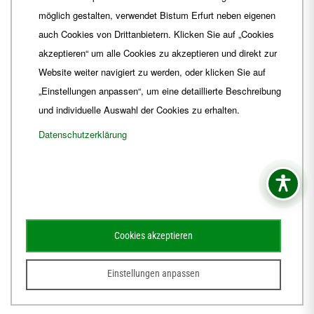
Fax
+49 361 6572-444
möglich gestalten, verwendet Bistum Erfurt neben eigenen
E-Mail
ordinariat
@
Bistum-Erfurt.de
auch Cookies von Drittanbietern. Klicken Sie auf „Cookies
akzeptieren“ um alle Cookies zu akzeptieren und direkt zur
Website weiter navigiert zu werden, oder klicken Sie auf
„Einstellungen anpassen“, um eine detaillierte Beschreibung
und individuelle Auswahl der Cookies zu erhalten.
Datenschutzerklärung
Impressum
Barrierefreiheit
Kontakt
Cookies akzeptieren
Schematismus
Amtsblatt
Einstellungen anpassen
© 2026
Webdesign für Jena von der DATA HORIZON Digitalagentur