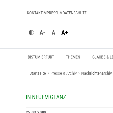
KONTAKT
IMPRESSUM
DATENSCHUTZ
A+
A-
A
BISTUM ERFURT
THEMEN
GLAUBE & L
Startseite
Presse & Archiv
Nachrichtenarchiv
IN NEUEM GLANZ
25.03.2008