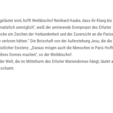
läutet wird, hofft Weihbischof Reinhard Hauke, dass ihr Klang bis
h natürlich unmöglich“, weiß der amtierende Dompropst des Erfurter
ke ein Zeichen der Verbundenheit und der Zuversicht an die Paris
verloren hätten.“ Die Botschaft von der Auferstehung Jesu, die die
christlicher Existenz. „Daraus mögen auch die Menschen in Paris Hof
u ihres Domes machen“, so der Weihbischof.
der Welt, die im Mittelturm des Erfurter Mariendomes hängt, läutet
 Hochamt.