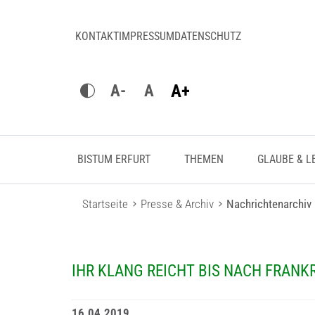
KONTAKT
IMPRESSUM
DATENSCHUTZ
A+
A-
A
BISTUM ERFURT
THEMEN
GLAUBE & L
Startseite
Presse & Archiv
Nachrichtenarchiv
IHR KLANG REICHT BIS NACH FRANK
16.04.2019