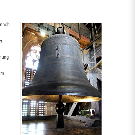
 nach
er
fnung
 am