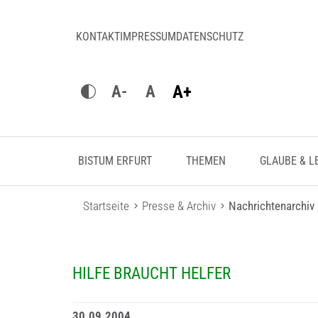
KONTAKT
IMPRESSUM
DATENSCHUTZ
A+
A-
A
BISTUM ERFURT
THEMEN
GLAUBE & L
Startseite
Presse & Archiv
Nachrichtenarchiv
HILFE BRAUCHT HELFER
30.09.2004