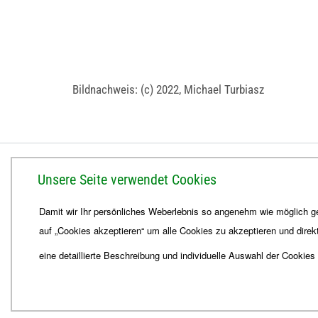
Bildnachweis: (c) 2022, Michael Turbiasz
BISTUM ERFURT
Unsere Seite verwendet Cookies
Bischöfliches Ordinariat
Damit wir Ihr persönliches Weberlebnis so angenehm wie möglich ge
Herrmannsplatz 9, 99084 Erfurt
auf „Cookies akzeptieren“ um alle Cookies zu akzeptieren und direk
Telefon
+49 361 6572-0
Fax
+49 361 6572-444
eine detaillierte Beschreibung und individuelle Auswahl der Cookies
E-Mail
ordinariat
@
Bistum-Erfurt.de
© 2026
Webdesign für Jena von der DATA HORIZON Digitalagentur