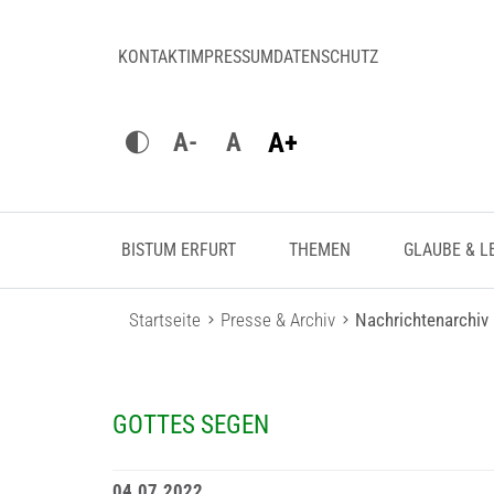
KONTAKT
IMPRESSUM
DATENSCHUTZ
A+
A-
A
BISTUM ERFURT
THEMEN
GLAUBE & L
Startseite
Presse & Archiv
Nachrichtenarchiv
GOTTES SEGEN
04.07.2022