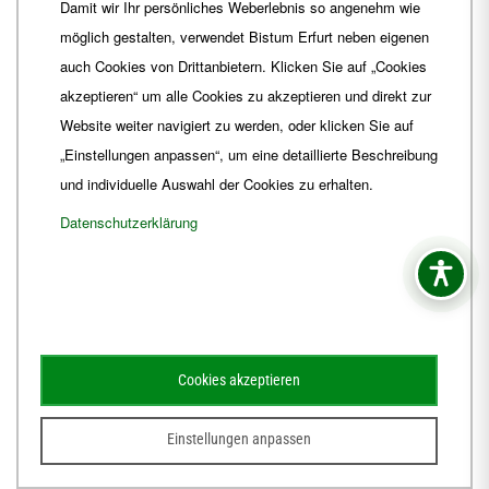
Damit wir Ihr persönliches Weberlebnis so angenehm wie
Fax
+49 361 6572-444
möglich gestalten, verwendet Bistum Erfurt neben eigenen
E-Mail
ordinariat
@
Bistum-Erfurt.de
auch Cookies von Drittanbietern. Klicken Sie auf „Cookies
akzeptieren“ um alle Cookies zu akzeptieren und direkt zur
Website weiter navigiert zu werden, oder klicken Sie auf
„Einstellungen anpassen“, um eine detaillierte Beschreibung
und individuelle Auswahl der Cookies zu erhalten.
Datenschutzerklärung
Impressum
Barrierefreiheit
Kontakt
Cookies akzeptieren
Schematismus
Amtsblatt
Einstellungen anpassen
© 2026
Webdesign für Jena von der DATA HORIZON Digitalagentur