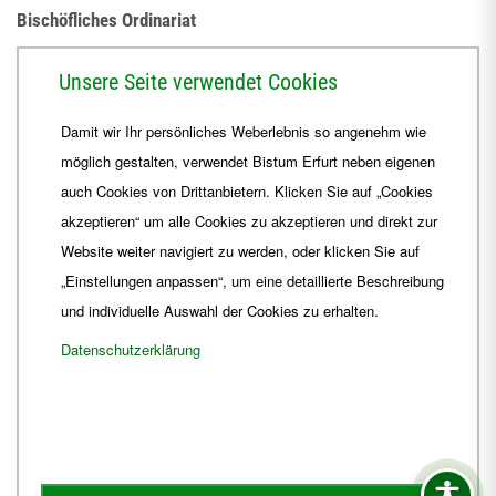
Bischöfliches Ordinariat
Herrmannsplatz 9, 99084 Erfurt
Unsere Seite verwendet Cookies
Telefon
+49 361 6572-0
Damit wir Ihr persönliches Weberlebnis so angenehm wie
Fax
+49 361 6572-444
möglich gestalten, verwendet Bistum Erfurt neben eigenen
E-Mail
ordinariat
@
Bistum-Erfurt.de
auch Cookies von Drittanbietern. Klicken Sie auf „Cookies
akzeptieren“ um alle Cookies zu akzeptieren und direkt zur
Website weiter navigiert zu werden, oder klicken Sie auf
„Einstellungen anpassen“, um eine detaillierte Beschreibung
und individuelle Auswahl der Cookies zu erhalten.
Datenschutzerklärung
Impressum
Barrierefreiheit
Kontakt