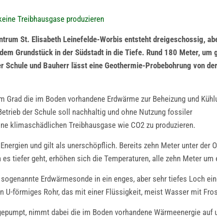
 keine Treibhausgase produzieren
ntrum St. Elisabeth Leinefelde-Worbis entsteht dreigeschossig, ab
dem Grundstück in der Südstadt in die Tiefe. Rund 180 Meter, um 
der Schule und Bauherr lässt eine Geothermie-Probebohrung von de
chem Grad die im Boden vorhandene Erdwärme zur Beheizung und Kühl
trieb der Schule soll nachhaltig und ohne Nutzung fossiler
eine klimaschädlichen Treibhausgase wie CO2 zu produzieren.
nergien und gilt als unerschöpflich. Bereits zehn Meter unter der
es tiefer geht, erhöhen sich die Temperaturen, alle zehn Meter um 
ogenannte Erdwärmesonde in ein enges, aber sehr tiefes Loch eingef
n U-förmiges Rohr, das mit einer Flüssigkeit, meist Wasser mit Frost
fe gepumpt, nimmt dabei die im Boden vorhandene Wärmeenergie auf 