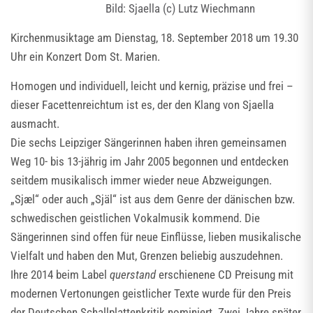
Bild: Sjaella (c) Lutz Wiechmann
Kirchenmusiktage am Dienstag, 18. September 2018 um 19.30
Uhr ein Konzert Dom St. Marien.
Homogen und individuell, leicht und kernig, präzise und frei –
dieser Facettenreichtum ist es, der den Klang von Sjaella
ausmacht.
Die sechs Leipziger Sängerinnen haben ihren gemeinsamen
Weg 10- bis 13-jährig im Jahr 2005 begonnen und entdecken
seitdem musikalisch immer wieder neue Abzweigungen.
„Sjæl“ oder auch „Själ“ ist aus dem Genre der dänischen bzw.
schwedischen geistlichen Vokalmusik kommend. Die
Sängerinnen sind offen für neue Einflüsse, lieben musikalische
Vielfalt und haben den Mut, Grenzen beliebig auszudehnen.
Ihre 2014 beim Label
querstand
erschienene CD Preisung mit
modernen Vertonungen geistlicher Texte wurde für den Preis
der Deutschen Schallplattenkritik nominiert. Zwei Jahre später