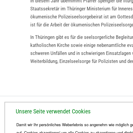
In diesem Jahr übernimmt Pfarrer Spengler die litu
Staatssekretär im Thüringer Ministerium für Inner
ökumenische Polizeiseelsorgebeirat ist am Gottesdi
ist für die Arbeit der ökumenischen Polizeiseelsor
In Thüringen gibt es für die seelsorgerliche Begleit
katholischen Kirche sowie einige nebenamtliche eva
schweren Unfällen und in schwierigen Einsatzlagen 
Weiterbildung, Einzelseelsorge für Polizisten und 
BISTUM ERFURT
Unsere Seite verwendet Cookies
Bischöfliches Ordinariat
Damit wir Ihr persönliches Weberlebnis so angenehm wie möglich ge
Herrmannsplatz 9, 99084 Erfurt
auf „Cookies akzeptieren“ um alle Cookies zu akzeptieren und direk