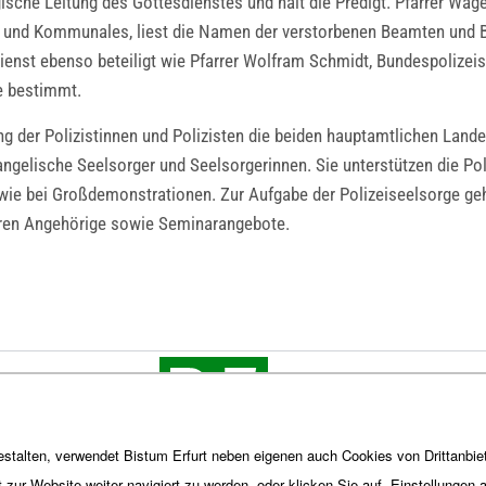
rgische Leitung des Gottesdienstes und hält die Predigt. Pfarrer Wa
es und Kommunales, liest die Namen der verstorbenen Beamten und 
enst ebenso beteiligt wie Pfarrer Wolfram Schmidt, Bundespolizeis
ge bestimmt.
ung der Polizistinnen und Polizisten die beiden hauptamtlichen Land
ngelische Seelsorger und Seelsorgerinnen. Sie unterstützen die Pol
wie bei Großdemonstrationen. Zur Aufgabe der Polizeiseelsorge geh
deren Angehörige sowie Seminarangebote.
stalten, verwendet Bistum Erfurt neben eigenen auch Cookies von Drittanbiet
t zur Website weiter navigiert zu werden, oder klicken Sie auf „Einstellungen