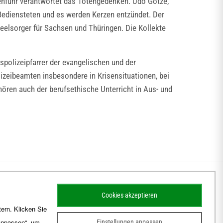
genführ verantwortet das Totengedenken. Udo Götze,
Bediensteten und es werden Kerzen entzündet. Der
eelsorger für Sachsen und Thüringen. Die Kollekte
espolizeipfarrer der evangelischen und der
izeibeamten insbesondere in Krisensituationen, bei
ören auch der berufsethische Unterricht in Aus- und
Cookies akzeptieren
ern. Klicken Sie
 anpassen“, um
Einstellungen anpassen