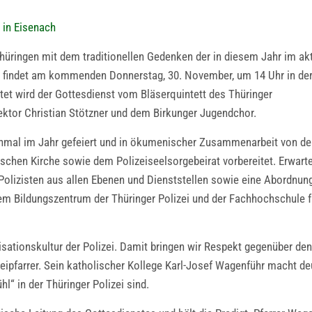
 in Eisenach
hüringen mit dem traditionellen Gedenken der in diesem Jahr im ak
 findet am kommenden Donnerstag, 30. November, um 14 Uhr in der
tet wird der Gottesdienst vom Bläserquintett des Thüringer
ektor Christian Stötzner und dem Birkunger Jugendchor.
inmal im Jahr gefeiert und in ökumenischer Zusammenarbeit von de
ischen Kirche sowie dem Polizeiseelsorgebeirat vorbereitet. Erwart
Polizisten aus allen Ebenen und Dienststellen sowie eine Abordnun
em Bildungszentrum der Thüringer Polizei und der Fachhochschule f
nisationskultur der Polizei. Damit bringen wir Respekt gegenüber d
eipfarrer. Sein katholischer Kollege Karl-Josef Wagenführ macht de
l“ in der Thüringer Polizei sind.