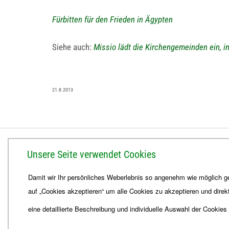
Fürbitten für den Frieden in Ägypten
Siehe auch:
Missio lädt die Kirchengemeinden ein, 
21.8.2013
BISTUM ERFURT
Unsere Seite verwendet Cookies
Bischöfliches Ordinariat
Damit wir Ihr persönliches Weberlebnis so angenehm wie möglich ge
Herrmannsplatz 9, 99084 Erfurt
auf „Cookies akzeptieren“ um alle Cookies zu akzeptieren und direk
Telefon
+49 361 6572-0
Fax
+49 361 6572-444
eine detaillierte Beschreibung und individuelle Auswahl der Cookies
E-Mail
ordinariat
@
Bistum-Erfurt.de