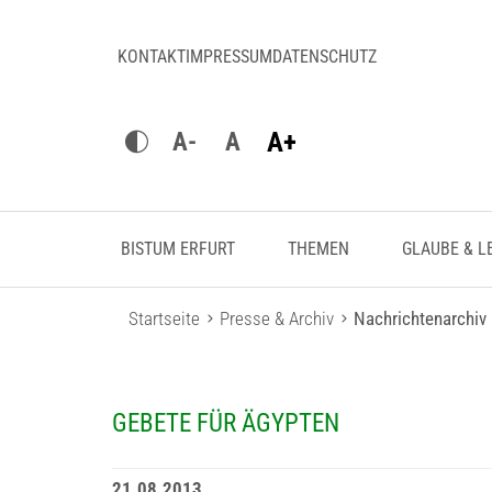
KONTAKT
IMPRESSUM
DATENSCHUTZ
A+
A-
A
BISTUM ERFURT
THEMEN
GLAUBE & L
Startseite
Presse & Archiv
Nachrichtenarchiv
GEBETE FÜR ÄGYPTEN
21.08.2013