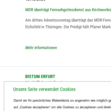
MDR überträgt Fernsehgottesdienst aus Kirchworbi
Am dritten Adventssonntag überträgt das MDR-Ferns
Eichsfeld in Thüringen. Die Predigt hält Pfarrer Ma
Mehr Informationen
BISTUM ERFURT
Bischöfliches Ordinariat
Unsere Seite verwendet Cookies
Herrmannsplatz 9, 99084 Erfurt
Damit wir Ihr persönliches Weberlebnis so angenehm wie möglich ge
Telefon
+49 361 6572-0
Fax
+49 361 6572-444
auf „Cookies akzeptieren“ um alle Cookies zu akzeptieren und direk
E-Mail
ordinariat
@
Bistum-Erfurt.de