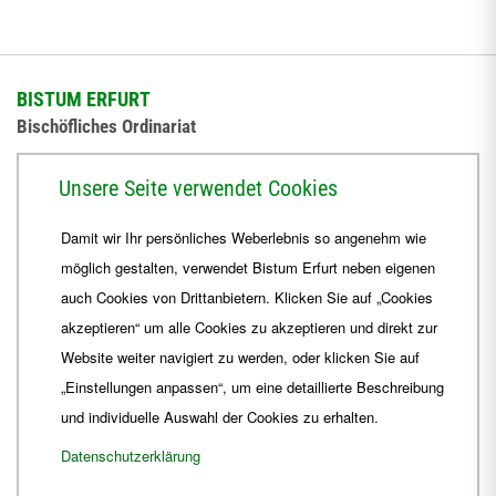
BISTUM ERFURT
Bischöfliches Ordinariat
Herrmannsplatz 9, 99084 Erfurt
Unsere Seite verwendet Cookies
Telefon
+49 361 6572-0
Damit wir Ihr persönliches Weberlebnis so angenehm wie
Fax
+49 361 6572-444
möglich gestalten, verwendet Bistum Erfurt neben eigenen
E-Mail
ordinariat
@
Bistum-Erfurt.de
auch Cookies von Drittanbietern. Klicken Sie auf „Cookies
akzeptieren“ um alle Cookies zu akzeptieren und direkt zur
Website weiter navigiert zu werden, oder klicken Sie auf
„Einstellungen anpassen“, um eine detaillierte Beschreibung
und individuelle Auswahl der Cookies zu erhalten.
Datenschutzerklärung