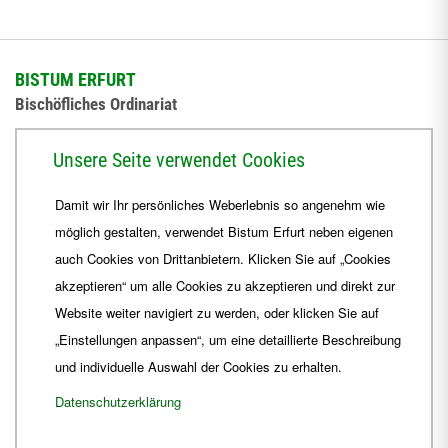
BISTUM ERFURT
Bischöfliches Ordinariat
Herrmannsplatz 9, 99084 Erfurt
Unsere Seite verwendet Cookies
Telefon
+49 361 6572-0
Damit wir Ihr persönliches Weberlebnis so angenehm wie
Fax
+49 361 6572-444
möglich gestalten, verwendet Bistum Erfurt neben eigenen
E-Mail
ordinariat
@
Bistum-Erfurt.de
auch Cookies von Drittanbietern. Klicken Sie auf „Cookies
akzeptieren“ um alle Cookies zu akzeptieren und direkt zur
Website weiter navigiert zu werden, oder klicken Sie auf
„Einstellungen anpassen“, um eine detaillierte Beschreibung
und individuelle Auswahl der Cookies zu erhalten.
Datenschutzerklärung