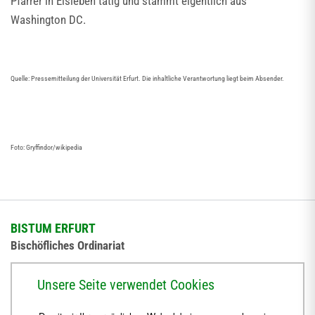
Pfarrer in Eisleben tätig und stammt eigentlich aus
Washington DC.
Quelle: Pressemitteilung der Universität Erfurt. Die inhaltliche Verantwortung liegt beim Absender.
Foto: Gryffindor/wikipedia
BISTUM ERFURT
Bischöfliches Ordinariat
Herrmannsplatz 9, 99084 Erfurt
Unsere Seite verwendet Cookies
Telefon
+49 361 6572-0