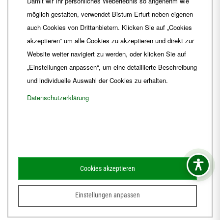
Damit wir Ihr persönliches Weberlebnis so angenehm wie
Fax
+49 361 6572-444
möglich gestalten, verwendet Bistum Erfurt neben eigenen
E-Mail
ordinariat
@
Bistum-Erfurt.de
auch Cookies von Drittanbietern. Klicken Sie auf „Cookies
akzeptieren“ um alle Cookies zu akzeptieren und direkt zur
Website weiter navigiert zu werden, oder klicken Sie auf
„Einstellungen anpassen“, um eine detaillierte Beschreibung
und individuelle Auswahl der Cookies zu erhalten.
Datenschutzerklärung
Impressum
Barrierefreiheit
Kontakt
Cookies akzeptieren
Schematismus
Amtsblatt
Einstellungen anpassen
© 2026
Webdesign für Jena von der DATA HORIZON Digitalagentur