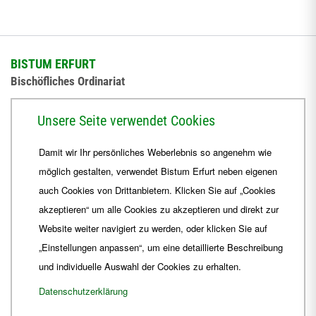
BISTUM ERFURT
Bischöfliches Ordinariat
Herrmannsplatz 9, 99084 Erfurt
Unsere Seite verwendet Cookies
Telefon
+49 361 6572-0
Damit wir Ihr persönliches Weberlebnis so angenehm wie
Fax
+49 361 6572-444
möglich gestalten, verwendet Bistum Erfurt neben eigenen
E-Mail
ordinariat
@
Bistum-Erfurt.de
auch Cookies von Drittanbietern. Klicken Sie auf „Cookies
akzeptieren“ um alle Cookies zu akzeptieren und direkt zur
Website weiter navigiert zu werden, oder klicken Sie auf
„Einstellungen anpassen“, um eine detaillierte Beschreibung
und individuelle Auswahl der Cookies zu erhalten.
Datenschutzerklärung