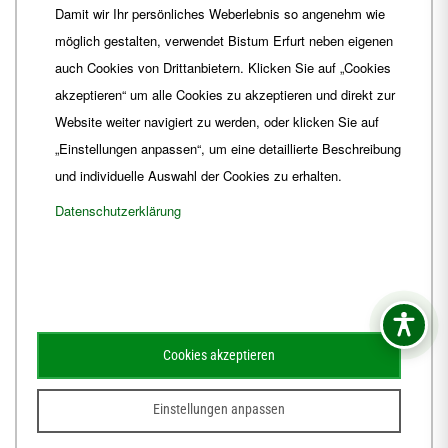
Damit wir Ihr persönliches Weberlebnis so angenehm wie
Fax
+49 361 6572-444
möglich gestalten, verwendet Bistum Erfurt neben eigenen
E-Mail
ordinariat
@
Bistum-Erfurt.de
auch Cookies von Drittanbietern. Klicken Sie auf „Cookies
akzeptieren“ um alle Cookies zu akzeptieren und direkt zur
Website weiter navigiert zu werden, oder klicken Sie auf
„Einstellungen anpassen“, um eine detaillierte Beschreibung
und individuelle Auswahl der Cookies zu erhalten.
Datenschutzerklärung
Impressum
Barrierefreiheit
Kontakt
Cookies akzeptieren
Schematismus
Amtsblatt
Einstellungen anpassen
© 2026
Webdesign für Jena von der DATA HORIZON Digitalagentur