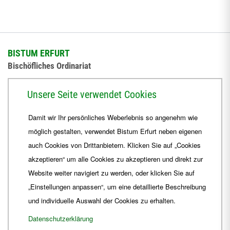
BISTUM ERFURT
Bischöfliches Ordinariat
Herrmannsplatz 9, 99084 Erfurt
Unsere Seite verwendet Cookies
Telefon
+49 361 6572-0
Damit wir Ihr persönliches Weberlebnis so angenehm wie
Fax
+49 361 6572-444
möglich gestalten, verwendet Bistum Erfurt neben eigenen
E-Mail
ordinariat
@
Bistum-Erfurt.de
auch Cookies von Drittanbietern. Klicken Sie auf „Cookies
akzeptieren“ um alle Cookies zu akzeptieren und direkt zur
Website weiter navigiert zu werden, oder klicken Sie auf
„Einstellungen anpassen“, um eine detaillierte Beschreibung
und individuelle Auswahl der Cookies zu erhalten.
Datenschutzerklärung