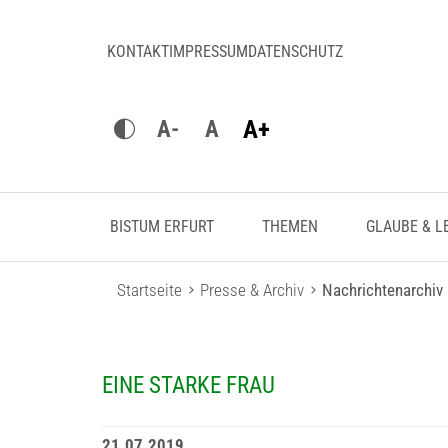
KONTAKT
IMPRESSUM
DATENSCHUTZ
A+
A-
A
BISTUM ERFURT
THEMEN
GLAUBE & L
Startseite
Presse & Archiv
Nachrichtenarchiv
EINE STARKE FRAU
21.07.2019