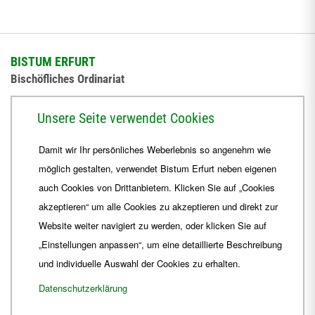
BISTUM ERFURT
Bischöfliches Ordinariat
Herrmannsplatz 9, 99084 Erfurt
Unsere Seite verwendet Cookies
Telefon
+49 361 6572-0
Damit wir Ihr persönliches Weberlebnis so angenehm wie
Fax
+49 361 6572-444
möglich gestalten, verwendet Bistum Erfurt neben eigenen
E-Mail
ordinariat
@
Bistum-Erfurt.de
auch Cookies von Drittanbietern. Klicken Sie auf „Cookies
akzeptieren“ um alle Cookies zu akzeptieren und direkt zur
Website weiter navigiert zu werden, oder klicken Sie auf
„Einstellungen anpassen“, um eine detaillierte Beschreibung
und individuelle Auswahl der Cookies zu erhalten.
Datenschutzerklärung