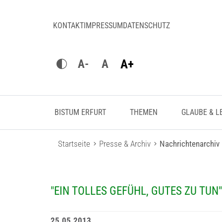
KONTAKT
IMPRESSUM
DATENSCHUTZ
A+
A-
A
BISTUM ERFURT
THEMEN
GLAUBE & L
Startseite
Presse & Archiv
Nachrichtenarchiv
"EIN TOLLES GEFÜHL, GUTES ZU TUN"
25.05.2013