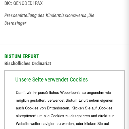
BIC: GENODED1PAX
Pressemitteilung des Kindermissionswerks ‚Die
Sternsinger‘
BISTUM ERFURT
Bischöfliches Ordinariat
Herrmannsplatz 9, 99084 Erfurt
Unsere Seite verwendet Cookies
Telefon
+49 361 6572-0
Damit wir Ihr persönliches Weberlebnis so angenehm wie
Fax
+49 361 6572-444
möglich gestalten, verwendet Bistum Erfurt neben eigenen
E-Mail
ordinariat
@
Bistum-Erfurt.de
auch Cookies von Drittanbietern. Klicken Sie auf „Cookies
akzeptieren“ um alle Cookies zu akzeptieren und direkt zur
Website weiter navigiert zu werden, oder klicken Sie auf