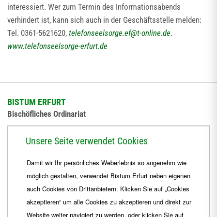
interessiert. Wer zum Termin des Informationsabends
verhindert ist, kann sich auch in der Geschäftsstelle melden:
Tel. 0361-5621620,
telefonseelsorge.ef
@
t-online.de
.
www.telefonseelsorge-erfurt.de
BISTUM ERFURT
Bischöfliches Ordinariat
Herrmannsplatz 9, 99084 Erfurt
Unsere Seite verwendet Cookies
Telefon
+49 361 6572-0
Damit wir Ihr persönliches Weberlebnis so angenehm wie
Fax
+49 361 6572-444
möglich gestalten, verwendet Bistum Erfurt neben eigenen
E-Mail
ordinariat
@
Bistum-Erfurt.de
auch Cookies von Drittanbietern. Klicken Sie auf „Cookies
akzeptieren“ um alle Cookies zu akzeptieren und direkt zur
Website weiter navigiert zu werden, oder klicken Sie auf