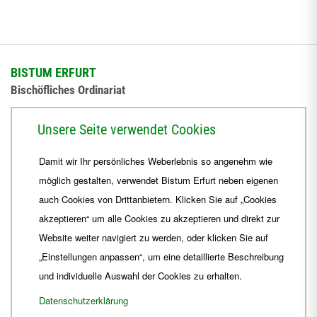
BISTUM ERFURT
Bischöfliches Ordinariat
Herrmannsplatz 9, 99084 Erfurt
Unsere Seite verwendet Cookies
Telefon
+49 361 6572-0
Damit wir Ihr persönliches Weberlebnis so angenehm wie
Fax
+49 361 6572-444
möglich gestalten, verwendet Bistum Erfurt neben eigenen
E-Mail
ordinariat
@
Bistum-Erfurt.de
auch Cookies von Drittanbietern. Klicken Sie auf „Cookies
akzeptieren“ um alle Cookies zu akzeptieren und direkt zur
Website weiter navigiert zu werden, oder klicken Sie auf
„Einstellungen anpassen“, um eine detaillierte Beschreibung
und individuelle Auswahl der Cookies zu erhalten.
Datenschutzerklärung