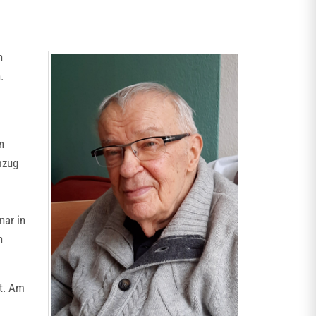
n
h.
n
mzug
nar in
n
dt. Am