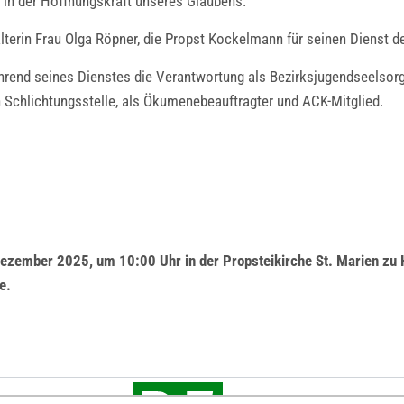
 in der Hoffnungskraft unseres Glaubens.“
lterin Frau Olga Röpner, die Propst Kockelmann für seinen Dienst d
end seines Dienstes die Verantwortung als Bezirksjugendseelsorger 
en Schlichtungsstelle, als Ökumenebeauftragter und ACK-Mitglied.
zember 2025, um 10:00 Uhr in der Propsteikirche St. Marien zu He
e.