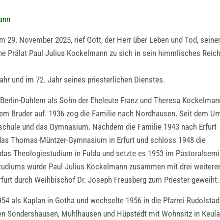
mann
29. November 2025, rief Gott, der Herr über Leben und Tod, seine
uhe Prälat Paul Julius Kockelmann zu sich in sein himmlisches Reic
hr und im 72. Jahr seines priesterlichen Dienstes.
 Berlin-Dahlem als Sohn der Eheleute Franz und Theresa Kockelman
nem Bruder auf. 1936 zog die Familie nach Nordhausen. Seit dem U
dschule und das Gymnasium. Nachdem die Familie 1943 nach Erfurt
das Thomas-Müntzer-Gymnasium in Erfurt und schloss 1948 die
das Theologiestudium in Fulda und setzte es 1953 im Pastoralsemi
tudiums wurde Paul Julius Kockelmann zusammen mit drei weitere
furt durch Weihbischof Dr. Joseph Freusberg zum Priester geweiht.
954 als Kaplan in Gotha und wechselte 1956 in die Pfarrei Rudolsta
eien Sondershausen, Mühlhausen und Hüpstedt mit Wohnsitz in Keula