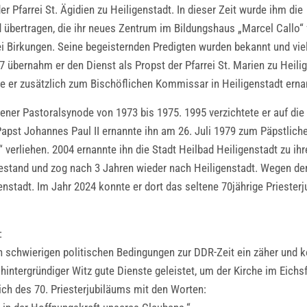
 Pfarrei St. Ägidien zu Heiligenstadt. In dieser Zeit wurde ihm die
 übertragen, die ihr neues Zentrum im Bildungshaus „Marcel Callo“ 
rei Birkungen. Seine begeisternden Predigten wurden bekannt und v
 übernahm er den Dienst als Propst der Pfarrei St. Marien zu Heil
e er zusätzlich zum Bischöflichen Kommissar in Heiligenstadt erna
ner Pastoralsynode von 1973 bis 1975. 1995 verzichtete er auf die
Papst Johannes Paul II ernannte ihn am 26. Juli 1979 zum Päpstlich
 verliehen. 2004 ernannte ihn die Stadt Heilbad Heiligenstadt zu ih
stand und zog nach 3 Jahren wieder nach Heiligenstadt. Wegen der
nstadt. Im Jahr 2024 konnte er dort das seltene 70jährige Priester
:
n schwierigen politischen Bedingungen zur DDR-Zeit ein zäher und 
 hintergründiger Witz gute Dienste geleistet, um der Kirche im Eich
ich des 70. Priesterjubiläums mit den Worten: