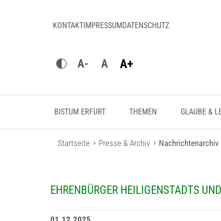
KONTAKT
IMPRESSUM
DATENSCHUTZ
A+
A-
A
BISTUM ERFURT
THEMEN
GLAUBE & L
Startseite
Presse & Archiv
Nachrichtenarchiv
EHRENBÜRGER HEILIGENSTADTS UND
01.12.2025