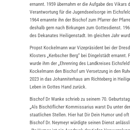
ernannt. 1959 übernahm er die Aufgabe des Vikars der
Verantwortung für die Jugendseelsorge im Eichsfeld
1964 ernannte ihn der Bischof zum Pfarrer der Pfar
deshalb gern nach Birkungen zum Gottesdienst. 1967
des Dekanates Heiligenstadt. Im gleichen Jahr wurd
Propst Kockelmann war Vizepräsident bei der Dresde
Klosters „Kerbscher Berg“ bei Dingelstädt ernannt. 
wurde ihm der „Ehrenring des Landkreises Eichsfeld“
Kockelmann den Bischof um Versetzung in den Ruhe
2023 in das Johanniterhaus am Richteberg in Heilige
Leben in Gottes Hand zurück.
Bischof Dr Wanke schrieb zu seinem 70. Geburtstag
„Als Bischöflicher Kommissarius warst Du unter de
staatlichen Stellen. Hier hat Dir Dein Humor und oft
Bischof Dr. Neymeyr würdigte seinen Dienst anlässl