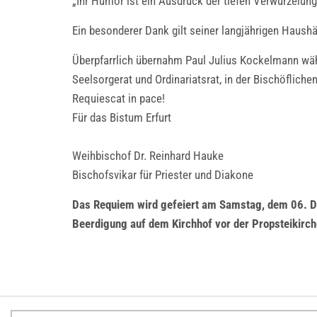
„Ihr Humor ist ein Ausdruck der tiefen Verwurzelung
Ein besonderer Dank gilt seiner langjährigen Haushä
Überpfarrlich übernahm Paul Julius Kockelmann währ
Seelsorgerat und Ordinariatsrat, in der Bischöflich
Requiescat in pace!
Für das Bistum Erfurt
Weihbischof Dr. Reinhard Hauke
Bischofsvikar für Priester und Diakone
Das Requiem wird gefeiert am Samstag, dem 06. De
Beerdigung auf dem Kirchhof vor der Propsteikirch