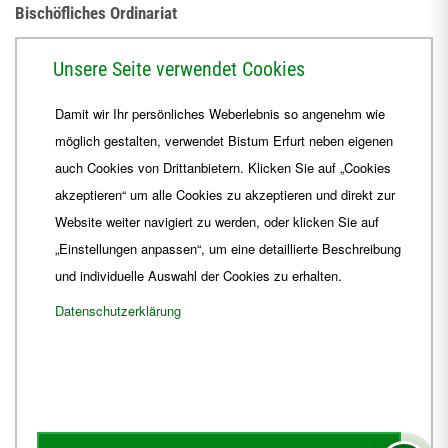
Bischöfliches Ordinariat
Herrmannsplatz 9, 99084 Erfurt
Unsere Seite verwendet Cookies
Telefon
+49 361 6572-0
Damit wir Ihr persönliches Weberlebnis so angenehm wie
Fax
+49 361 6572-444
möglich gestalten, verwendet Bistum Erfurt neben eigenen
E-Mail
ordinariat
@
Bistum-Erfurt.de
auch Cookies von Drittanbietern. Klicken Sie auf „Cookies
akzeptieren“ um alle Cookies zu akzeptieren und direkt zur
Website weiter navigiert zu werden, oder klicken Sie auf
„Einstellungen anpassen“, um eine detaillierte Beschreibung
und individuelle Auswahl der Cookies zu erhalten.
Datenschutzerklärung
Impressum
Barrierefreiheit
Kontakt