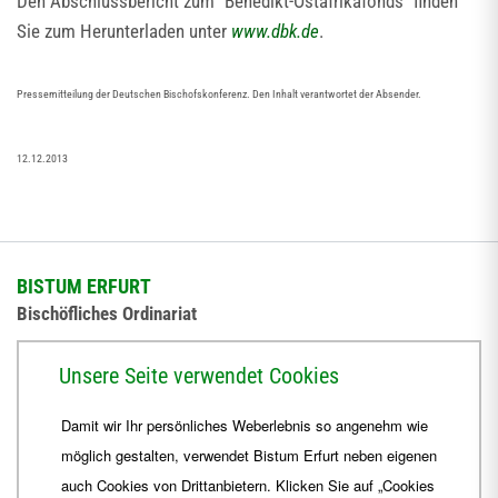
Den Abschlussbericht zum "Benedikt-Ostafrikafonds" finden
Sie zum Herunterladen unter
www.dbk.de
.
Pressemitteilung der Deutschen Bischofskonferenz. Den Inhalt verantwortet der Absender.
12.12.2013
BISTUM ERFURT
Bischöfliches Ordinariat
Herrmannsplatz 9, 99084 Erfurt
Unsere Seite verwendet Cookies
Telefon
+49 361 6572-0
Damit wir Ihr persönliches Weberlebnis so angenehm wie
Fax
+49 361 6572-444
möglich gestalten, verwendet Bistum Erfurt neben eigenen
E-Mail
ordinariat
@
Bistum-Erfurt.de
auch Cookies von Drittanbietern. Klicken Sie auf „Cookies