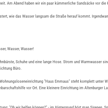
heit. Am Abend haben wir ein paar kümmerliche Sandsäcke vor die Ke
istert, wie das Wasser langsam die Straße herauf kommt. Irgendw
ser, Wasser, Wasser!
hnbürste, Schuhe und eine lange Hose. Strom und Warmwasser sind 
ichtung Büro.
re Wohnungsloseneinrichtung "Haus Emmaus" steht komplett unter Wa
barschaftshilfe vor Ort. Eine kleinere Einrichtung im Altenburger La
ung: "Ob wir helfen können?" - im Hintergrund hört man Sirenen. Sp