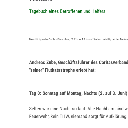
Tagebuch eines Betroffenen und Helfers
Beschäftigte der Caritas-Einrichtung "S.C.H.A.T.Z.-Haus" helfen freiwillig bei der Be
Andreas Zube, Geschäftsführer des Caritasverbandes
"seiner" Flutkatastrophe erlebt hat:
Tag 0: Sonntag auf Montag, Nachts (2. auf 3. Juni)
Selten war eine Nacht so laut. Alle Nachbarn sind wac
Feuerwehr, kein THW, niemand sorgt für Aufklärung.