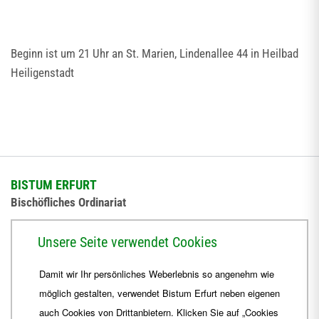
Beginn ist um 21 Uhr an St. Marien, Lindenallee 44 in Heilbad
Heiligenstadt
BISTUM ERFURT
Bischöfliches Ordinariat
Herrmannsplatz 9, 99084 Erfurt
Unsere Seite verwendet Cookies
Telefon
+49 361 6572-0
Damit wir Ihr persönliches Weberlebnis so angenehm wie
Fax
+49 361 6572-444
möglich gestalten, verwendet Bistum Erfurt neben eigenen
E-Mail
ordinariat
@
Bistum-Erfurt.de
auch Cookies von Drittanbietern. Klicken Sie auf „Cookies