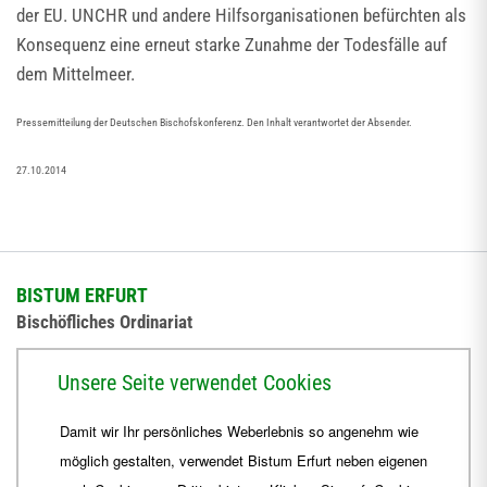
der EU. UNCHR und andere Hilfsorganisationen befürchten als
Konsequenz eine erneut starke Zunahme der Todesfälle auf
dem Mittelmeer.
Pressemitteilung der Deutschen Bischofskonferenz. Den Inhalt verantwortet der Absender.
27.10.2014
BISTUM ERFURT
Bischöfliches Ordinariat
Herrmannsplatz 9, 99084 Erfurt
Unsere Seite verwendet Cookies
Telefon
+49 361 6572-0
Damit wir Ihr persönliches Weberlebnis so angenehm wie
Fax
+49 361 6572-444
möglich gestalten, verwendet Bistum Erfurt neben eigenen
E-Mail
ordinariat
@
Bistum-Erfurt.de